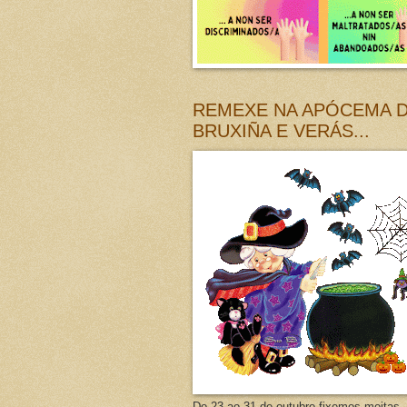
REMEXE NA APÓCEMA 
BRUXIÑA E VERÁS...
Do 23 ao 31 de outubro fixemos moitas