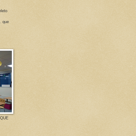
leto
. que
 QUE