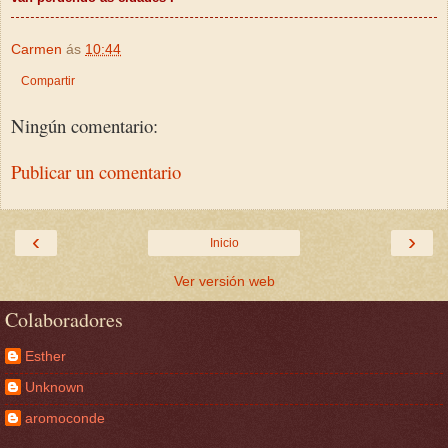
Carmen
ás
10:44
Compartir
Ningún comentario:
Publicar un comentario
‹
›
Inicio
Ver versión web
Colaboradores
Esther
Unknown
aromoconde