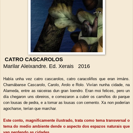
CATRO CASCAROLOS
Marilar Aleixandre. Ed. Xerais 2016
Había unha vez catro cascarolos, catro caracoliños que eran irmáns.
Chamábanse Cascarolo, Carolo, Arolo e Rolo. Vivían nunha cidade, na
Alameda, entre as raiceiras dun gran loendro. Eran moi felices, pero un
día chegaron uns obreiros, e comezaron a cubrir os camiños do parque
con lousas de pedra, e a tomar as lousas con cemento. Xa non poderían
agocharse, terían que marchar.
Este conto, magnificamente ilustrado, trata como tema transversal o
tema do medio ambiente dende o aspecto dos espazos naturais que
van perdendo as cidades .