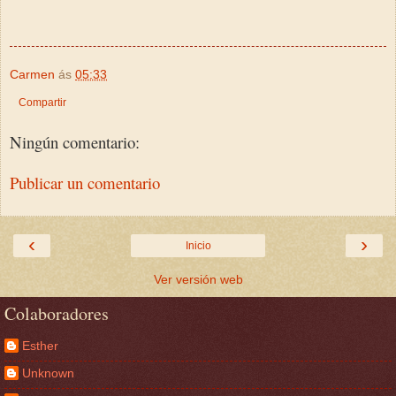
Carmen
ás
05:33
Compartir
Ningún comentario:
Publicar un comentario
‹
›
Inicio
Ver versión web
Colaboradores
Esther
Unknown