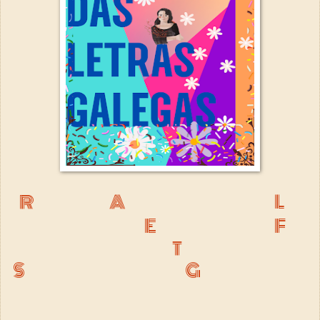
R
A
L
E
F
T
S
G